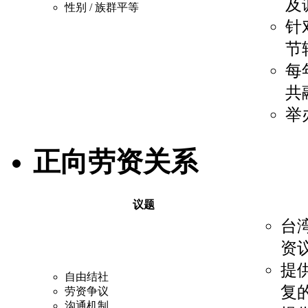
及
性别 / 族群平等
针
节
每
共
举
正向劳资关系
议题
台
资
提
自由结社
复
劳资争议
沟通机制